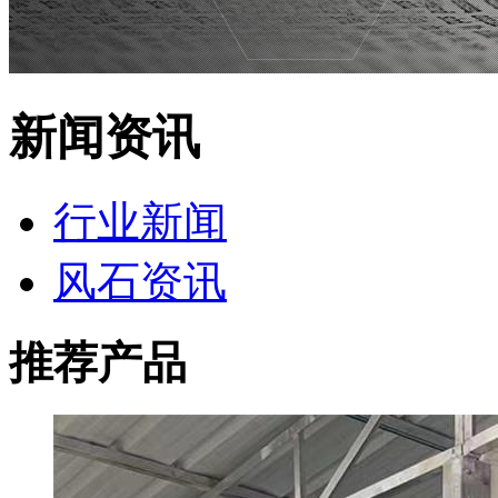
新闻资讯
行业新闻
风石资讯
推荐产品