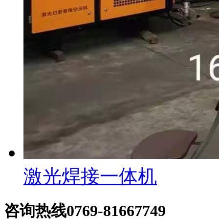
激光焊接一体机
咨询热线
0769-81667749