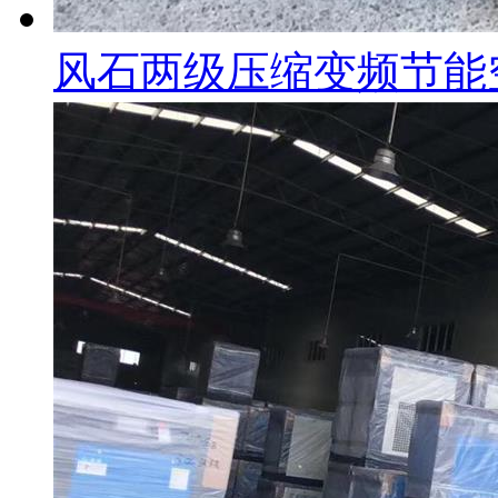
风石两级压缩变频节能