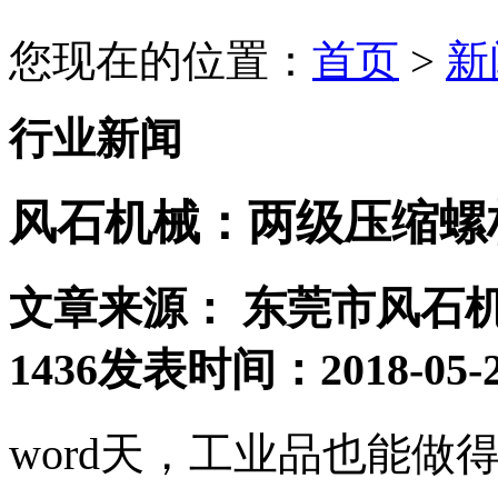
您现在的位置：
首页
>
新
行业新闻
风石机械：两级压缩螺
文章来源： 东莞市风石
1436
发表时间：2018-05-28
word
天，工业品也能做