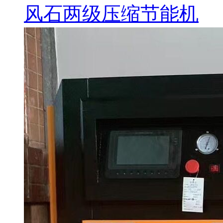
风石两级压缩节能机