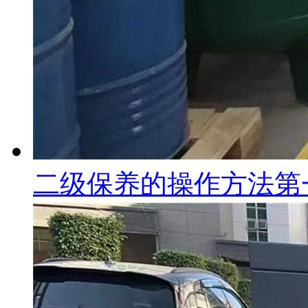
二级保养的操作方法第